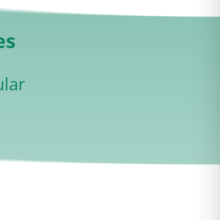
es
lar